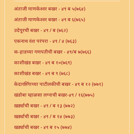
अंताजी माणकेश्वर बखर - ४९ ब ५(७६४)
अंताजी माणकेश्वर बखर - ४९ ब ६(७६५)
उदेपूरची बखर - ४९ / ब (७६२)
एकनाथ वंश परंपरा - ४९ / ४ (७६३)
क-हाडच्या गणपतीची बखर - ४९/ब ७(७६६)
काशीखंड बखर - ४९ ब १०(७६९)
काशीखंड बखर - ४९ ब ९ (७६८)
केदारलिंगाच्या पाटीलकीची बखर - ४९ ब १२ (७७१)
खंडोबा म्हाळसा लग्नाची बखर-४९ / १६(७७५)
खर्ड्याची बखर - ४९ / ब १३ (७७२)
खर्ड्याची बखर - ४९ / ब १४ (७७३)
खर्ड्याची बखर - ४९ ब १५ (७७४)