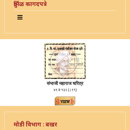
दुर्मिळ कागदपत्रे
संभाजी महाराज चरित्र
४९ ब १३२ (८९१)
मोडी विभाग : बखर