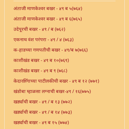
अंताजी माणकेश्वर बखर - ४९ ब ५(७६४)
अंताजी माणकेश्वर बखर - ४९ ब ६(७६५)
उदेपूरची बखर - ४९ / ब (७६२)
एकनाथ वंश परंपरा - ४९ / ४ (७६३)
क-हाडच्या गणपतीची बखर - ४९/ब ७(७६६)
काशीखंड बखर - ४९ ब १०(७६९)
काशीखंड बखर - ४९ ब ९ (७६८)
केदारलिंगाच्या पाटीलकीची बखर - ४९ ब १२ (७७१)
खंडोबा म्हाळसा लग्नाची बखर-४९ / १६(७७५)
खर्ड्याची बखर - ४९ / ब १३ (७७२)
खर्ड्याची बखर - ४९ / ब १४ (७७३)
खर्ड्याची बखर - ४९ ब १५ (७७४)