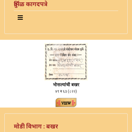
दुर्मिळ कागदपत्रे
भोसल्यांची बखर
४९ ब ६३ (८२२)
मोडी विभाग : बखर