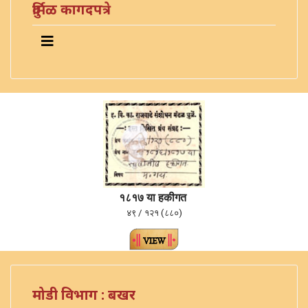
दुर्मिळ कागदपत्रे
१८१७ या हकीगत
४९ / १२१ (८८०)
मोडी विभाग : बखर