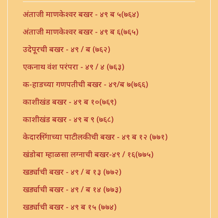
अंताजी माणकेश्वर बखर - ४९ ब ५(७६४)
अंताजी माणकेश्वर बखर - ४९ ब ६(७६५)
उदेपूरची बखर - ४९ / ब (७६२)
एकनाथ वंश परंपरा - ४९ / ४ (७६३)
क-हाडच्या गणपतीची बखर - ४९/ब ७(७६६)
काशीखंड बखर - ४९ ब १०(७६९)
काशीखंड बखर - ४९ ब ९ (७६८)
केदारलिंगाच्या पाटीलकीची बखर - ४९ ब १२ (७७१)
खंडोबा म्हाळसा लग्नाची बखर-४९ / १६(७७५)
खर्ड्याची बखर - ४९ / ब १३ (७७२)
खर्ड्याची बखर - ४९ / ब १४ (७७३)
खर्ड्याची बखर - ४९ ब १५ (७७४)