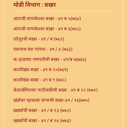
मोडी विभाग : बखर
अंताजी माणकेश्वर बखर - ४९ ब ५(७६४)
अंताजी माणकेश्वर बखर - ४९ ब ६(७६५)
उदेपूरची बखर - ४९ / ब (७६२)
एकनाथ वंश परंपरा - ४९ / ४ (७६३)
क-हाडच्या गणपतीची बखर - ४९/ब ७(७६६)
काशीखंड बखर - ४९ ब १०(७६९)
काशीखंड बखर - ४९ ब ९ (७६८)
केदारलिंगाच्या पाटीलकीची बखर - ४९ ब १२ (७७१)
खंडोबा म्हाळसा लग्नाची बखर-४९ / १६(७७५)
खर्ड्याची बखर - ४९ / ब १३ (७७२)
खर्ड्याची बखर - ४९ / ब १४ (७७३)