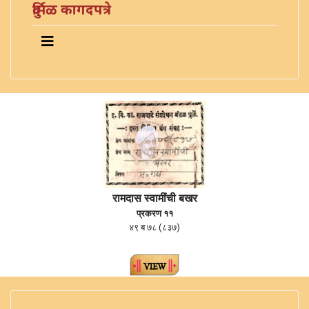
दुर्मिळ कागदपत्रे
रामदास स्वामींची बखर
प्रकरण ११
४९ ब ७८ (८३७)