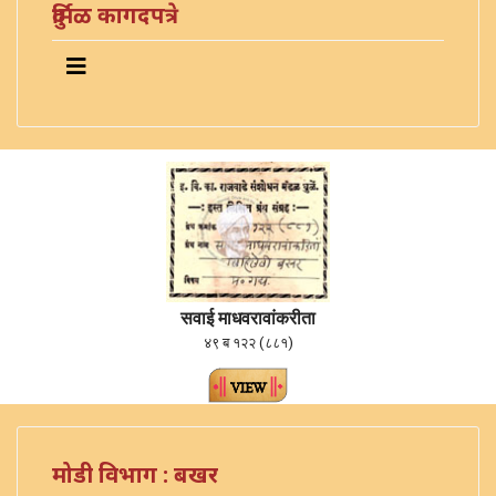
दुर्मिळ कागदपत्रे
सवाई माधवरावांकरीता
४९ ब १२२ (८८१)
मोडी विभाग : बखर