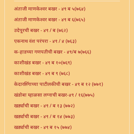
अंताजी माणकेश्वर बखर - ४९ ब ५(७६४)
अंताजी माणकेश्वर बखर - ४९ ब ६(७६५)
उदेपूरची बखर - ४९ / ब (७६२)
एकनाथ वंश परंपरा - ४९ / ४ (७६३)
क-हाडच्या गणपतीची बखर - ४९/ब ७(७६६)
काशीखंड बखर - ४९ ब १०(७६९)
काशीखंड बखर - ४९ ब ९ (७६८)
केदारलिंगाच्या पाटीलकीची बखर - ४९ ब १२ (७७१)
खंडोबा म्हाळसा लग्नाची बखर-४९ / १६(७७५)
खर्ड्याची बखर - ४९ / ब १३ (७७२)
खर्ड्याची बखर - ४९ / ब १४ (७७३)
खर्ड्याची बखर - ४९ ब १५ (७७४)