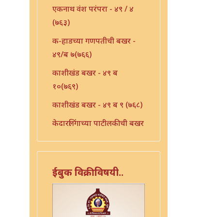
एकनाथ वंश परंपरा - ४९ / ४
(७६३)
क-हाडच्या गणपतीची बखर -
४९/ब ७(७६६)
काशीखंड बखर - ४९ ब
१०(७६९)
काशीखंड बखर - ४९ ब ९ (७६८)
केदारलिंगाच्या पाटीलकीची बखर
- ४९ ब १२ (७७१)
खंडोबा म्हाळसा लग्नाची
बखर-४९ / १६(७७५)
ईबुक विक्रीविषयी..
खर्ड्याची बखर - ४९ / ब १३
(७७२)