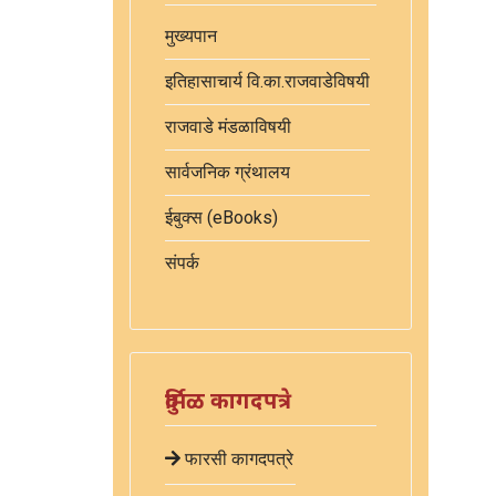
मुख्यपान
इतिहासाचार्य वि.का.राजवाडेविषयी
राजवाडे मंडळाविषयी
सार्वजनिक ग्रंथालय
ईबुक्स (eBooks)
संपर्क
दुर्मिळ कागदपत्रे
फारसी कागदपत्रे