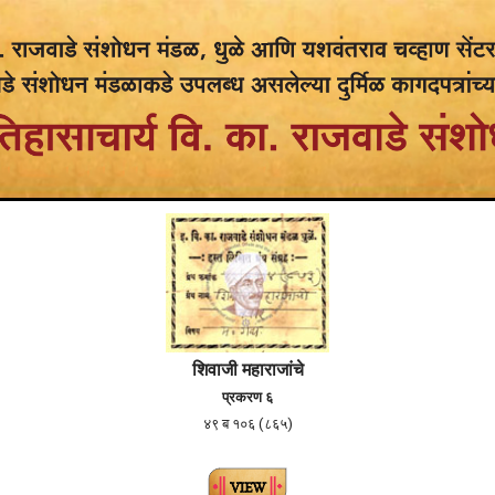
शिवाजी महाराजांचे
प्रकरण ६
४९ ब १०६ (८६५)