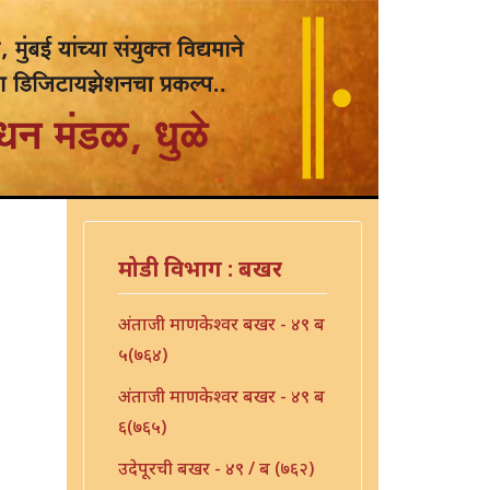
मोडी विभाग : बखर
अंताजी माणकेश्वर बखर - ४९ ब
५(७६४)
अंताजी माणकेश्वर बखर - ४९ ब
६(७६५)
उदेपूरची बखर - ४९ / ब (७६२)