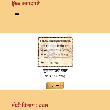
दुर्मिळ कागदपत्रे
शुक बहात्तरी बखर
४९ ब ११७ (८७६)
मोडी विभाग : बखर