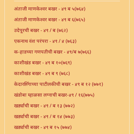
अंताजी माणकेश्वर बखर - ४९ ब ५(७६४)
अंताजी माणकेश्वर बखर - ४९ ब ६(७६५)
उदेपूरची बखर - ४९ / ब (७६२)
एकनाथ वंश परंपरा - ४९ / ४ (७६३)
क-हाडच्या गणपतीची बखर - ४९/ब ७(७६६)
काशीखंड बखर - ४९ ब १०(७६९)
काशीखंड बखर - ४९ ब ९ (७६८)
केदारलिंगाच्या पाटीलकीची बखर - ४९ ब १२ (७७१)
खंडोबा म्हाळसा लग्नाची बखर-४९ / १६(७७५)
खर्ड्याची बखर - ४९ / ब १३ (७७२)
खर्ड्याची बखर - ४९ / ब १४ (७७३)
खर्ड्याची बखर - ४९ ब १५ (७७४)