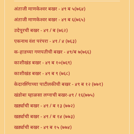
अंताजी माणकेश्वर बखर - ४९ ब ५(७६४)
अंताजी माणकेश्वर बखर - ४९ ब ६(७६५)
उदेपूरची बखर - ४९ / ब (७६२)
एकनाथ वंश परंपरा - ४९ / ४ (७६३)
क-हाडच्या गणपतीची बखर - ४९/ब ७(७६६)
काशीखंड बखर - ४९ ब १०(७६९)
काशीखंड बखर - ४९ ब ९ (७६८)
केदारलिंगाच्या पाटीलकीची बखर - ४९ ब १२ (७७१)
खंडोबा म्हाळसा लग्नाची बखर-४९ / १६(७७५)
खर्ड्याची बखर - ४९ / ब १३ (७७२)
खर्ड्याची बखर - ४९ / ब १४ (७७३)
खर्ड्याची बखर - ४९ ब १५ (७७४)