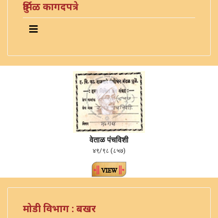
दुर्मिळ कागदपत्रे
वेताळ पंचविशी
४९/९८ (८५७)
मोडी विभाग : बखर