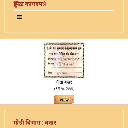
दुर्मिळ कागदपत्रे
गीता बखर
४९ ब १८ (७७७)
मोडी विभाग : बखर