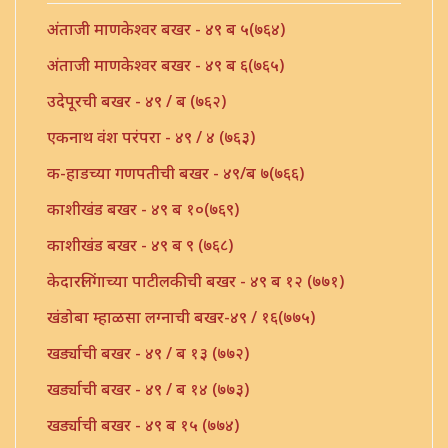
अंताजी माणकेश्वर बखर - ४९ ब ५(७६४)
अंताजी माणकेश्वर बखर - ४९ ब ६(७६५)
उदेपूरची बखर - ४९ / ब (७६२)
एकनाथ वंश परंपरा - ४९ / ४ (७६३)
क-हाडच्या गणपतीची बखर - ४९/ब ७(७६६)
काशीखंड बखर - ४९ ब १०(७६९)
काशीखंड बखर - ४९ ब ९ (७६८)
केदारलिंगाच्या पाटीलकीची बखर - ४९ ब १२ (७७१)
खंडोबा म्हाळसा लग्नाची बखर-४९ / १६(७७५)
खर्ड्याची बखर - ४९ / ब १३ (७७२)
खर्ड्याची बखर - ४९ / ब १४ (७७३)
खर्ड्याची बखर - ४९ ब १५ (७७४)