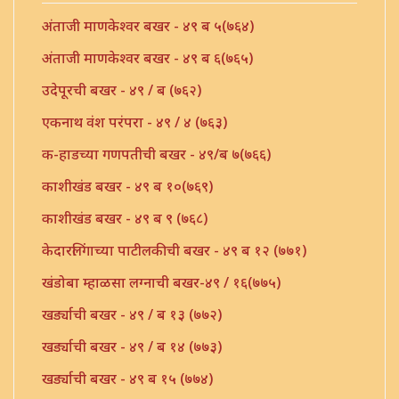
अंताजी माणकेश्वर बखर - ४९ ब ५(७६४)
अंताजी माणकेश्वर बखर - ४९ ब ६(७६५)
उदेपूरची बखर - ४९ / ब (७६२)
एकनाथ वंश परंपरा - ४९ / ४ (७६३)
क-हाडच्या गणपतीची बखर - ४९/ब ७(७६६)
काशीखंड बखर - ४९ ब १०(७६९)
काशीखंड बखर - ४९ ब ९ (७६८)
केदारलिंगाच्या पाटीलकीची बखर - ४९ ब १२ (७७१)
खंडोबा म्हाळसा लग्नाची बखर-४९ / १६(७७५)
खर्ड्याची बखर - ४९ / ब १३ (७७२)
खर्ड्याची बखर - ४९ / ब १४ (७७३)
खर्ड्याची बखर - ४९ ब १५ (७७४)