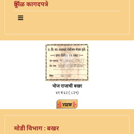
दुर्मिळ कागदपत्रे
भोज राजाची बखर
४९ ब ६२ ( ८२१)
मोडी विभाग : बखर