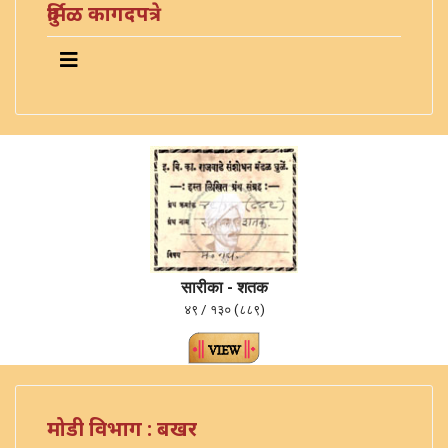
दुर्मिळ कागदपत्रे
सारीका - शतक
४९ / १३० (८८९)
मोडी विभाग : बखर