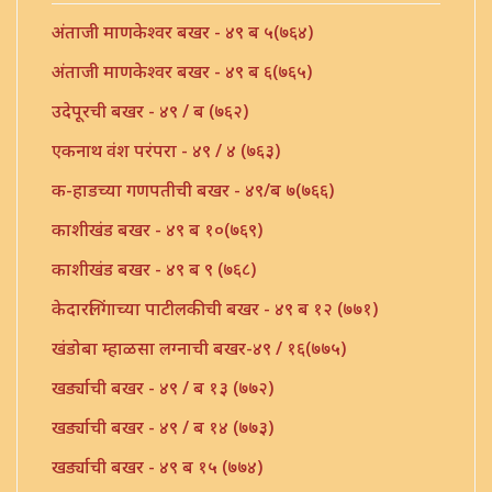
अंताजी माणकेश्वर बखर - ४९ ब ५(७६४)
अंताजी माणकेश्वर बखर - ४९ ब ६(७६५)
उदेपूरची बखर - ४९ / ब (७६२)
एकनाथ वंश परंपरा - ४९ / ४ (७६३)
क-हाडच्या गणपतीची बखर - ४९/ब ७(७६६)
काशीखंड बखर - ४९ ब १०(७६९)
काशीखंड बखर - ४९ ब ९ (७६८)
केदारलिंगाच्या पाटीलकीची बखर - ४९ ब १२ (७७१)
खंडोबा म्हाळसा लग्नाची बखर-४९ / १६(७७५)
खर्ड्याची बखर - ४९ / ब १३ (७७२)
खर्ड्याची बखर - ४९ / ब १४ (७७३)
खर्ड्याची बखर - ४९ ब १५ (७७४)