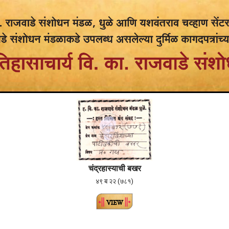
चंद्रहास्याची बखर
४९ ब २२ (७८१)