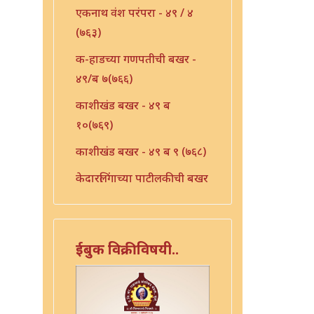
एकनाथ वंश परंपरा - ४९ / ४
(७६३)
क-हाडच्या गणपतीची बखर -
४९/ब ७(७६६)
काशीखंड बखर - ४९ ब
१०(७६९)
काशीखंड बखर - ४९ ब ९ (७६८)
केदारलिंगाच्या पाटीलकीची बखर
- ४९ ब १२ (७७१)
खंडोबा म्हाळसा लग्नाची
बखर-४९ / १६(७७५)
ईबुक विक्रीविषयी..
खर्ड्याची बखर - ४९ / ब १३
(७७२)