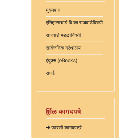
मुख्यपान
इतिहासाचार्य वि.का.राजवाडेविषयी
राजवाडे मंडळाविषयी
सार्वजनिक ग्रंथालय
ईबुक्स (eBooks)
संपर्क
दुर्मिळ कागदपत्रे
फारसी कागदपत्रे