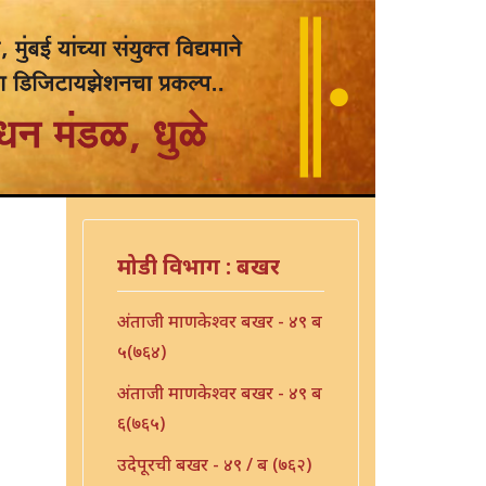
मोडी विभाग : बखर
अंताजी माणकेश्वर बखर - ४९ ब
५(७६४)
अंताजी माणकेश्वर बखर - ४९ ब
६(७६५)
उदेपूरची बखर - ४९ / ब (७६२)