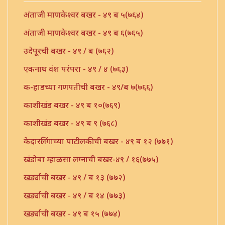
अंताजी माणकेश्वर बखर - ४९ ब ५(७६४)
अंताजी माणकेश्वर बखर - ४९ ब ६(७६५)
उदेपूरची बखर - ४९ / ब (७६२)
एकनाथ वंश परंपरा - ४९ / ४ (७६३)
क-हाडच्या गणपतीची बखर - ४९/ब ७(७६६)
काशीखंड बखर - ४९ ब १०(७६९)
काशीखंड बखर - ४९ ब ९ (७६८)
केदारलिंगाच्या पाटीलकीची बखर - ४९ ब १२ (७७१)
खंडोबा म्हाळसा लग्नाची बखर-४९ / १६(७७५)
खर्ड्याची बखर - ४९ / ब १३ (७७२)
खर्ड्याची बखर - ४९ / ब १४ (७७३)
खर्ड्याची बखर - ४९ ब १५ (७७४)