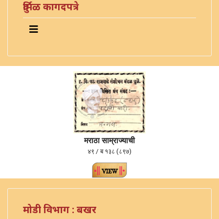
दुर्मिळ कागदपत्रे
मराठा साम्राज्याची
४९ / ब १३८ (८९७)
मोडी विभाग : बखर