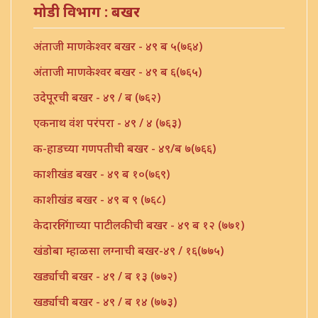
मोडी विभाग : बखर
अंताजी माणकेश्वर बखर - ४९ ब ५(७६४)
अंताजी माणकेश्वर बखर - ४९ ब ६(७६५)
उदेपूरची बखर - ४९ / ब (७६२)
एकनाथ वंश परंपरा - ४९ / ४ (७६३)
क-हाडच्या गणपतीची बखर - ४९/ब ७(७६६)
काशीखंड बखर - ४९ ब १०(७६९)
काशीखंड बखर - ४९ ब ९ (७६८)
केदारलिंगाच्या पाटीलकीची बखर - ४९ ब १२ (७७१)
खंडोबा म्हाळसा लग्नाची बखर-४९ / १६(७७५)
खर्ड्याची बखर - ४९ / ब १३ (७७२)
खर्ड्याची बखर - ४९ / ब १४ (७७३)