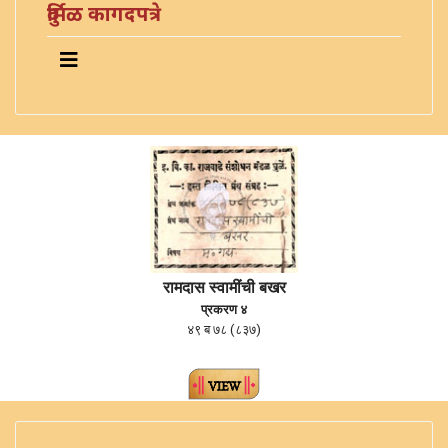
दुर्मिळ कागदपत्रे
रामदास स्वामींची बखर
प्रकरण ४
४९ ब ७८ (८३७)