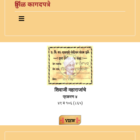
दुर्मिळ कागदपत्रे
शिवाजी महाराजांचे
प्रकरण ४
४९ ब १०६ (८६५)