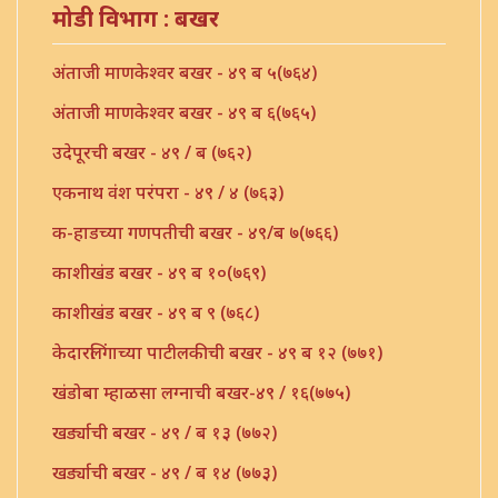
मोडी विभाग : बखर
अंताजी माणकेश्वर बखर - ४९ ब ५(७६४)
अंताजी माणकेश्वर बखर - ४९ ब ६(७६५)
उदेपूरची बखर - ४९ / ब (७६२)
एकनाथ वंश परंपरा - ४९ / ४ (७६३)
क-हाडच्या गणपतीची बखर - ४९/ब ७(७६६)
काशीखंड बखर - ४९ ब १०(७६९)
काशीखंड बखर - ४९ ब ९ (७६८)
केदारलिंगाच्या पाटीलकीची बखर - ४९ ब १२ (७७१)
खंडोबा म्हाळसा लग्नाची बखर-४९ / १६(७७५)
खर्ड्याची बखर - ४९ / ब १३ (७७२)
खर्ड्याची बखर - ४९ / ब १४ (७७३)