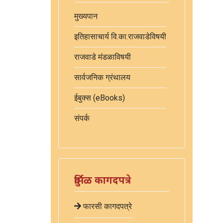
मुख्यपान
इतिहासाचार्य वि.का.राजवाडेविषयी
राजवाडे मंडळाविषयी
सार्वजनिक ग्रंथालय
ईबुक्स (eBooks)
संपर्क
दुर्मिळ कागदपत्रे
फारसी कागदपत्रे