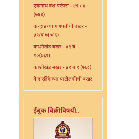
एकनाथ वंश परंपरा - ४९ / ४
(७६३)
क-हाडच्या गणपतीची बखर -
४९/ब ७(७६६)
काशीखंड बखर - ४९ ब
१०(७६९)
काशीखंड बखर - ४९ ब ९ (७६८)
केदारलिंगाच्या पाटीलकीची बखर
- ४९ ब १२ (७७१)
खंडोबा म्हाळसा लग्नाची
बखर-४९ / १६(७७५)
ईबुक विक्रीविषयी..
खर्ड्याची बखर - ४९ / ब १३
(७७२)