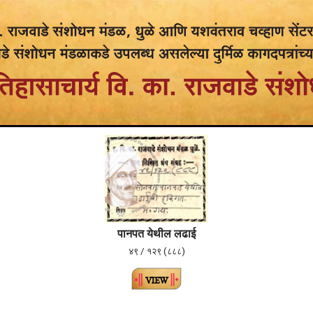
पानपत येथील लढाई
४९ / १२९ (८८८)