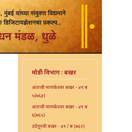
मोडी विभाग : बखर
अंताजी माणकेश्वर बखर - ४९ ब
५(७६४)
अंताजी माणकेश्वर बखर - ४९ ब
६(७६५)
उदेपूरची बखर - ४९ / ब (७६२)