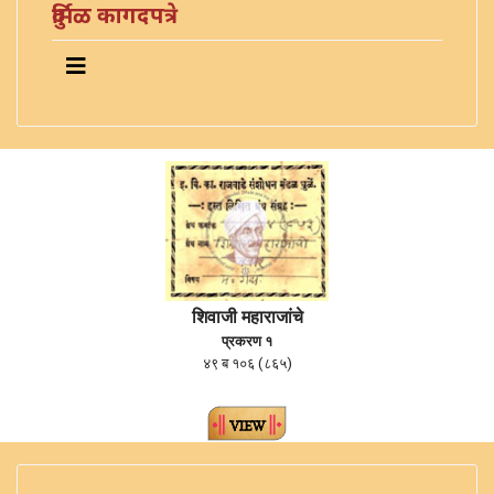
दुर्मिळ कागदपत्रे
शिवाजी महाराजांचे
प्रकरण १
४९ ब १०६ (८६५)