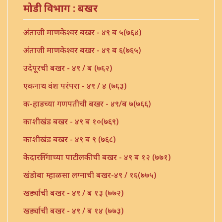
मोडी विभाग : बखर
अंताजी माणकेश्वर बखर - ४९ ब ५(७६४)
अंताजी माणकेश्वर बखर - ४९ ब ६(७६५)
उदेपूरची बखर - ४९ / ब (७६२)
एकनाथ वंश परंपरा - ४९ / ४ (७६३)
क-हाडच्या गणपतीची बखर - ४९/ब ७(७६६)
काशीखंड बखर - ४९ ब १०(७६९)
काशीखंड बखर - ४९ ब ९ (७६८)
केदारलिंगाच्या पाटीलकीची बखर - ४९ ब १२ (७७१)
खंडोबा म्हाळसा लग्नाची बखर-४९ / १६(७७५)
खर्ड्याची बखर - ४९ / ब १३ (७७२)
खर्ड्याची बखर - ४९ / ब १४ (७७३)