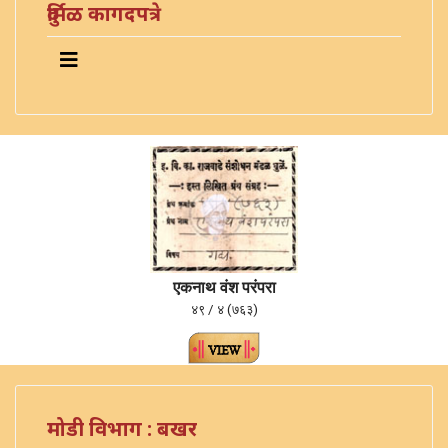
दुर्मिळ कागदपत्रे
एकनाथ वंश परंपरा
४९ / ४ (७६३)
मोडी विभाग : बखर