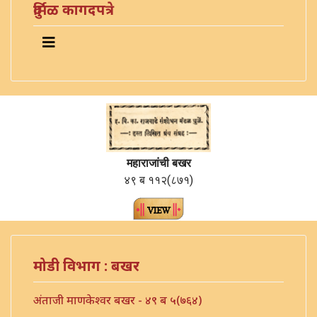
दुर्मिळ कागदपत्रे
महाराजांची बखर
४९ ब ११२(८७१)
मोडी विभाग : बखर
अंताजी माणकेश्वर बखर - ४९ ब ५(७६४)