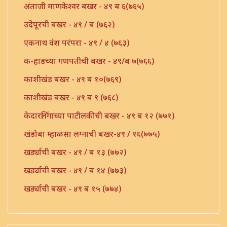
अंताजी माणकेश्वर बखर - ४९ ब ६(७६५)
उदेपूरची बखर - ४९ / ब (७६२)
एकनाथ वंश परंपरा - ४९ / ४ (७६३)
क-हाडच्या गणपतीची बखर - ४९/ब ७(७६६)
काशीखंड बखर - ४९ ब १०(७६९)
काशीखंड बखर - ४९ ब ९ (७६८)
केदारलिंगाच्या पाटीलकीची बखर - ४९ ब १२ (७७१)
खंडोबा म्हाळसा लग्नाची बखर-४९ / १६(७७५)
खर्ड्याची बखर - ४९ / ब १३ (७७२)
खर्ड्याची बखर - ४९ / ब १४ (७७३)
खर्ड्याची बखर - ४९ ब १५ (७७४)
गीता बखर - ४९ ब १८ (७७७)
चंद्रहास्याची बखर - ४९ ब २२ (७८१)