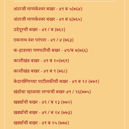
अंताजी माणकेश्वर बखर - ४९ ब ५(७६४)
अंताजी माणकेश्वर बखर - ४९ ब ६(७६५)
उदेपूरची बखर - ४९ / ब (७६२)
एकनाथ वंश परंपरा - ४९ / ४ (७६३)
क-हाडच्या गणपतीची बखर - ४९/ब ७(७६६)
काशीखंड बखर - ४९ ब १०(७६९)
काशीखंड बखर - ४९ ब ९ (७६८)
केदारलिंगाच्या पाटीलकीची बखर - ४९ ब १२ (७७१)
खंडोबा म्हाळसा लग्नाची बखर-४९ / १६(७७५)
खर्ड्याची बखर - ४९ / ब १३ (७७२)
खर्ड्याची बखर - ४९ / ब १४ (७७३)
खर्ड्याची बखर - ४९ ब १५ (७७४)