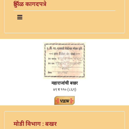
दुर्मिळ कागदपत्रे
महाराजांची बखर
४९ ब ११० (८६९)
मोडी विभाग : बखर