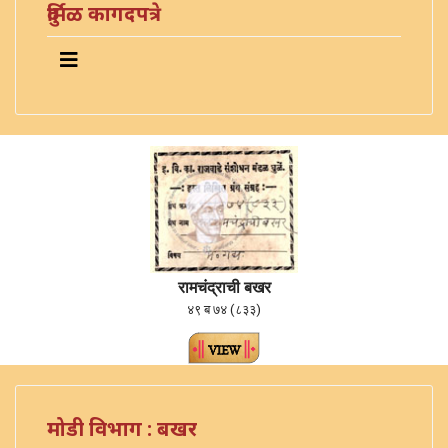
दुर्मिळ कागदपत्रे
रामचंद्राची बखर
४९ ब ७४ (८३३)
मोडी विभाग : बखर