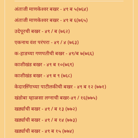
अंताजी माणकेश्वर बखर - ४९ ब ५(७६४)
अंताजी माणकेश्वर बखर - ४९ ब ६(७६५)
उदेपूरची बखर - ४९ / ब (७६२)
एकनाथ वंश परंपरा - ४९ / ४ (७६३)
क-हाडच्या गणपतीची बखर - ४९/ब ७(७६६)
काशीखंड बखर - ४९ ब १०(७६९)
काशीखंड बखर - ४९ ब ९ (७६८)
केदारलिंगाच्या पाटीलकीची बखर - ४९ ब १२ (७७१)
खंडोबा म्हाळसा लग्नाची बखर-४९ / १६(७७५)
खर्ड्याची बखर - ४९ / ब १३ (७७२)
खर्ड्याची बखर - ४९ / ब १४ (७७३)
खर्ड्याची बखर - ४९ ब १५ (७७४)