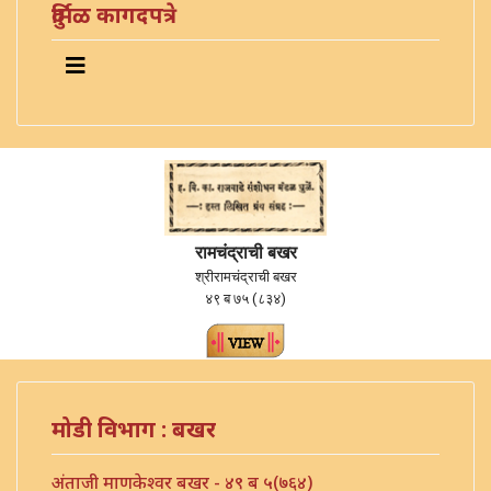
दुर्मिळ कागदपत्रे
रामचंद्राची बखर
श्रीरामचंद्राची बखर
४९ ब ७५ (८३४)
मोडी विभाग : बखर
अंताजी माणकेश्वर बखर - ४९ ब ५(७६४)