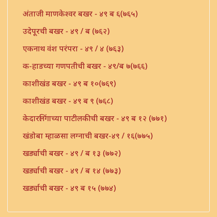
अंताजी माणकेश्वर बखर - ४९ ब ६(७६५)
उदेपूरची बखर - ४९ / ब (७६२)
एकनाथ वंश परंपरा - ४९ / ४ (७६३)
क-हाडच्या गणपतीची बखर - ४९/ब ७(७६६)
काशीखंड बखर - ४९ ब १०(७६९)
काशीखंड बखर - ४९ ब ९ (७६८)
केदारलिंगाच्या पाटीलकीची बखर - ४९ ब १२ (७७१)
खंडोबा म्हाळसा लग्नाची बखर-४९ / १६(७७५)
खर्ड्याची बखर - ४९ / ब १३ (७७२)
खर्ड्याची बखर - ४९ / ब १४ (७७३)
खर्ड्याची बखर - ४९ ब १५ (७७४)
गीता बखर - ४९ ब १८ (७७७)