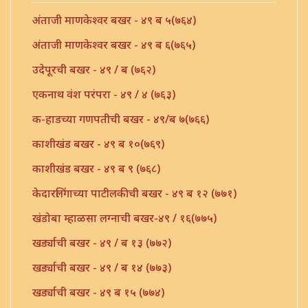
अंताजी माणकेश्वर बखर - ४९ ब ५(७६४)
अंताजी माणकेश्वर बखर - ४९ ब ६(७६५)
उदेपूरची बखर - ४९ / ब (७६२)
एकनाथ वंश परंपरा - ४९ / ४ (७६३)
क-हाडच्या गणपतीची बखर - ४९/ब ७(७६६)
काशीखंड बखर - ४९ ब १०(७६९)
काशीखंड बखर - ४९ ब ९ (७६८)
केदारलिंगाच्या पाटीलकीची बखर - ४९ ब १२ (७७१)
खंडोबा म्हाळसा लग्नाची बखर-४९ / १६(७७५)
खर्ड्याची बखर - ४९ / ब १३ (७७२)
खर्ड्याची बखर - ४९ / ब १४ (७७३)
खर्ड्याची बखर - ४९ ब १५ (७७४)