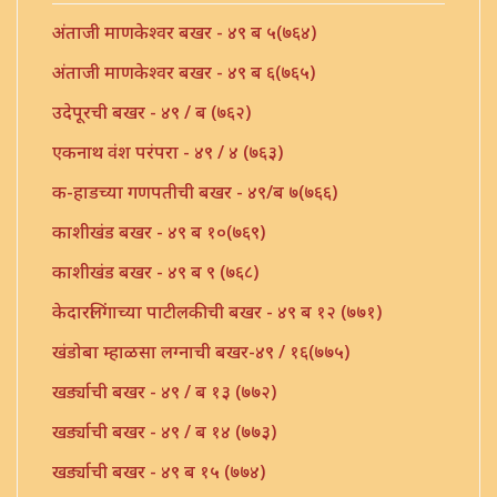
अंताजी माणकेश्वर बखर - ४९ ब ५(७६४)
अंताजी माणकेश्वर बखर - ४९ ब ६(७६५)
उदेपूरची बखर - ४९ / ब (७६२)
एकनाथ वंश परंपरा - ४९ / ४ (७६३)
क-हाडच्या गणपतीची बखर - ४९/ब ७(७६६)
काशीखंड बखर - ४९ ब १०(७६९)
काशीखंड बखर - ४९ ब ९ (७६८)
केदारलिंगाच्या पाटीलकीची बखर - ४९ ब १२ (७७१)
खंडोबा म्हाळसा लग्नाची बखर-४९ / १६(७७५)
खर्ड्याची बखर - ४९ / ब १३ (७७२)
खर्ड्याची बखर - ४९ / ब १४ (७७३)
खर्ड्याची बखर - ४९ ब १५ (७७४)