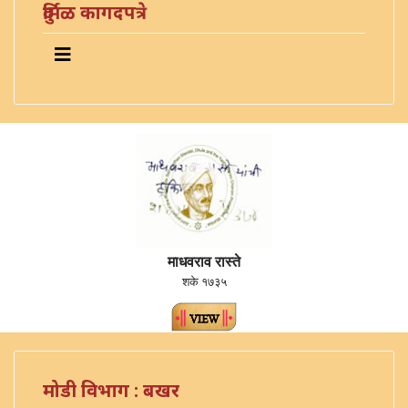
दुर्मिळ कागदपत्रे
माधवराव रास्ते
शके १७३५
मोडी विभाग : बखर