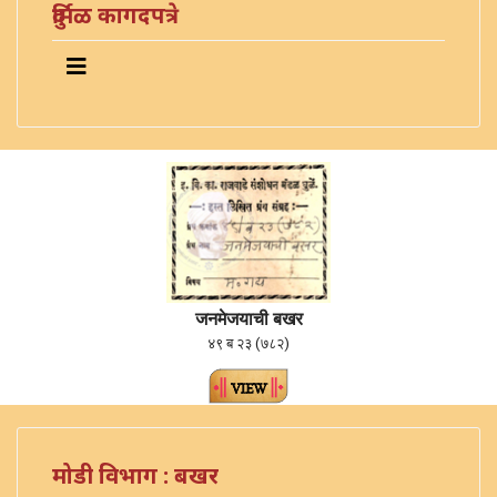
दुर्मिळ कागदपत्रे
जनमेजयाची बखर
४९ ब २३ (७८२)
मोडी विभाग : बखर