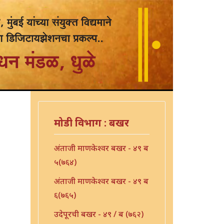
मोडी विभाग : बखर
अंताजी माणकेश्वर बखर - ४९ ब
५(७६४)
अंताजी माणकेश्वर बखर - ४९ ब
६(७६५)
उदेपूरची बखर - ४९ / ब (७६२)