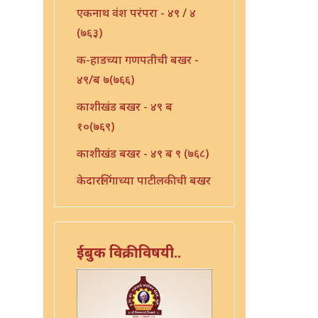
एकनाथ वंश परंपरा - ४९ / ४
(७६३)
क-हाडच्या गणपतीची बखर -
४९/ब ७(७६६)
काशीखंड बखर - ४९ ब
१०(७६९)
काशीखंड बखर - ४९ ब ९ (७६८)
केदारलिंगाच्या पाटीलकीची बखर
- ४९ ब १२ (७७१)
खंडोबा म्हाळसा लग्नाची
बखर-४९ / १६(७७५)
ईबुक विक्रीविषयी..
खर्ड्याची बखर - ४९ / ब १३
(७७२)