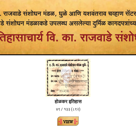
होळकर इतिहास
४९ / १३३ (८९२)