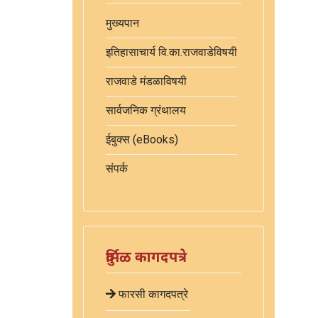
मुख्यपान
इतिहासाचार्य वि.का.राजवाडेविषयी
राजवाडे मंडळाविषयी
सार्वजनिक ग्रंथालय
ईबुक्स (eBooks)
संपर्क
दुर्मिळ कागदपत्रे
फारसी कागदपत्रे