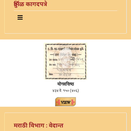
दुर्मिळ कागदपत्रे
योगवसिष्ठ
४३४ वे. १५० (४०६)
मराठी विभाग : वेदान्त