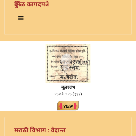
दुर्मिळ कागदपत्रे
मूलस्तंभ
४३४ वे. १४३ (३९९)
मराठी विभाग : वेदान्त