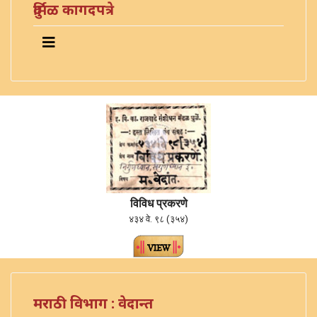
दुर्मिळ कागदपत्रे
विविध प्रकरणे
४३४ वे. ९८ (३५४)
मराठी विभाग : वेदान्त