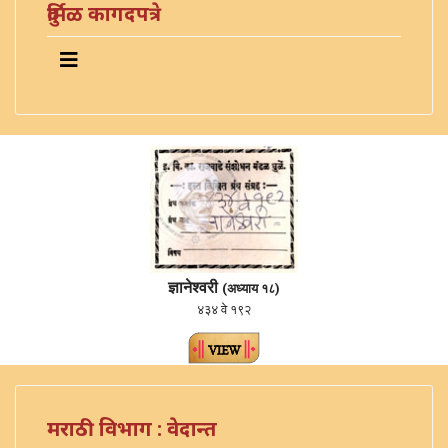
दुर्मिळ कागदपत्रे
ज्ञानेश्वरी
(अध्याय १८)
४३४ वे १९२
मराठी विभाग : वेदान्त