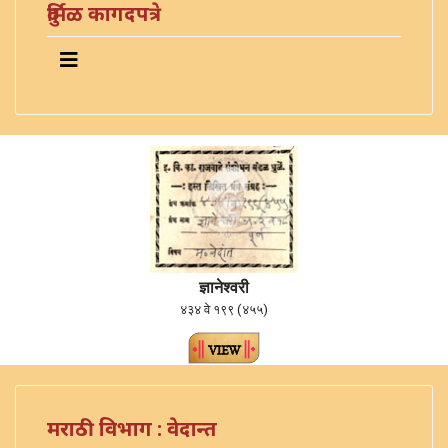
दुर्मिळ कागदपत्रे
ज्ञानेश्वरी
४३४ वे १९९ (४५५)
मराठी विभाग : वेदान्त