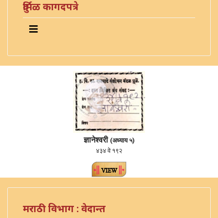
दुर्मिळ कागदपत्रे
ज्ञानेश्वरी
(अध्याय ५)
४३४ वे १९२
मराठी विभाग : वेदान्त