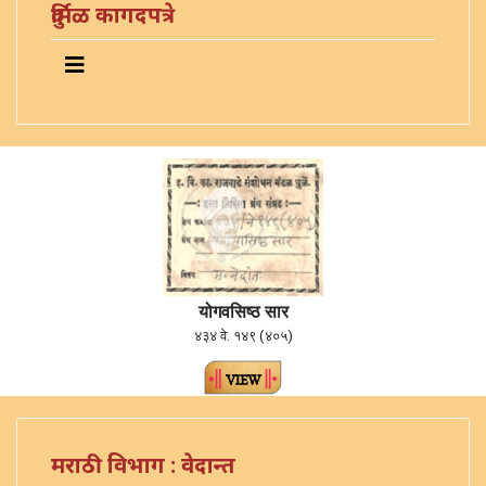
दुर्मिळ कागदपत्रे
योगवसिष्ठ सार
४३४ वे. १४९ (४०५)
मराठी विभाग : वेदान्त