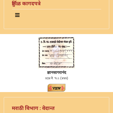
दुर्मिळ कागदपत्रे
ज्ञानसागरानंद
४३४ वे. १८८ (४४४)
मराठी विभाग : वेदान्त