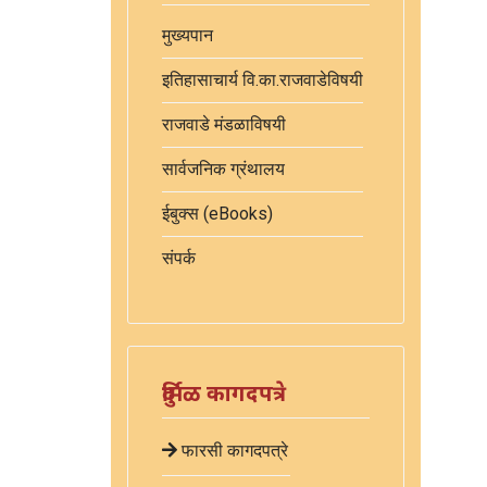
मुख्यपान
इतिहासाचार्य वि.का.राजवाडेविषयी
राजवाडे मंडळाविषयी
सार्वजनिक ग्रंथालय
ईबुक्स (eBooks)
संपर्क
दुर्मिळ कागदपत्रे
फारसी कागदपत्रे