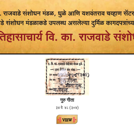
गुरु गीता
३४ वे. ४८ (३०४)