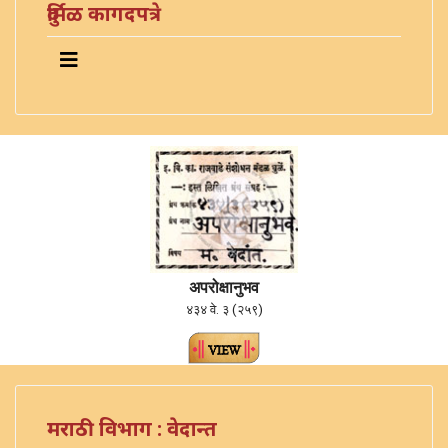
दुर्मिळ कागदपत्रे
अपरोक्षानुभव
४३४ वे. ३ (२५९)
मराठी विभाग : वेदान्त