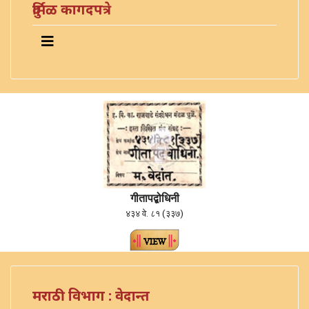
दुर्मिळ कागदपत्रे
गीतापद्बोधिनी
४३४ वे. ८१ (३३७)
मराठी विभाग : वेदान्त