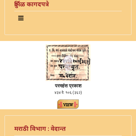
दुर्मिळ कागदपत्रे
परमहंस प्रकाश
४३४ वे. १०६ (३६२)
मराठी विभाग : वेदान्त