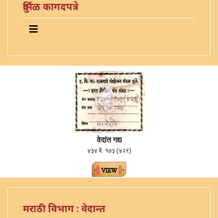
दुर्मिळ कागदपत्रे
वेदांत गद्य
४३४ वे. १७३ (४२९)
मराठी विभाग : वेदान्त