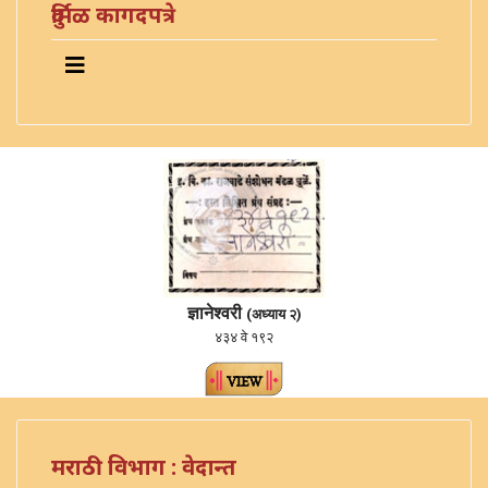
दुर्मिळ कागदपत्रे
ज्ञानेश्वरी
(अध्याय २)
४३४ वे १९२
मराठी विभाग : वेदान्त