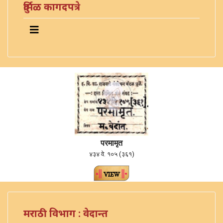
दुर्मिळ कागदपत्रे
परमामृत
४३४ वे. १०५ (३६१)
मराठी विभाग : वेदान्त