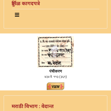
दुर्मिळ कागदपत्रे
पंचीकरण
४३४ वे. ११३ (३६९)
मराठी विभाग : वेदान्त