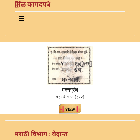
दुर्मिळ कागदपत्रे
मननग्रंथ
४३४ वे. १३६ (३९२)
मराठी विभाग : वेदान्त