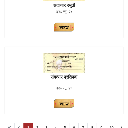
सदाचार स्मृती
३२८ स्मृ. २४
संवत्सर प्रतिपदा
३२८ स्मृ. ९१
1
2
3
4
5
6
7
8
9
10