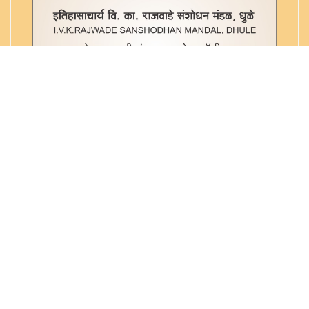
गोदा निर्णय चंद्रीका - ३२८ स्मृ. ९४
गोपिनाथकृत जातिदर्पण - ३२८ स्मृ. ५७
गौतम स्मृती (क-हाड) - ३२८ स्मृ. ५
गौतमीय धर्मशास्त्र - ३२८ स्मृ. ६
जातिनिर्णय - ३२८ स्मृ. ५६
जातिविवेक - ३२८ स्मृ. ५४
जातिविवेक - ३२८ स्मृ. ५५
जातीविवेक - ३२८ स्मृ. ५२
जातीविवेकसार - ३२८ स्मृ. ५१
तप्तमुद्रा खंडणम् - ३२८ स्मृ. ५८
तिथि निर्णय - ३२८ स्मृ. ६३
तिथि निर्णय - ३२८ स्मृ.६९
Copyright © 2022. All rights reserved
@vkrajwade.com. Maintained by
Sterling Systems