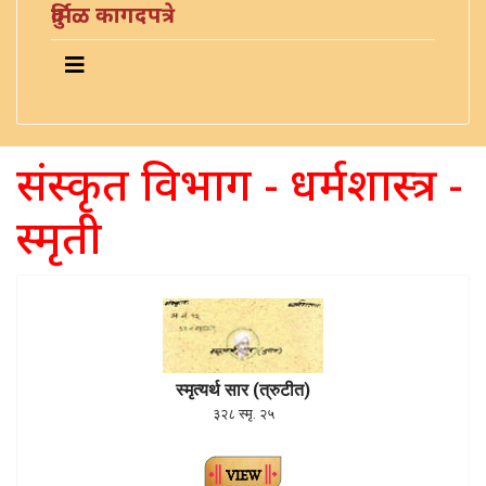
दुर्मिळ कागदपत्रे
संस्कृत विभाग - धर्मशास्त्र -
स्मृती
स्मृत्यर्थ सार (त्रुटीत)
३२८ स्मृ. २५