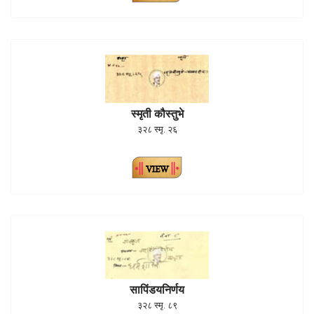
स्मृती कौस्तुभे
३२८ स्मृ. २६
सापिंडयनिर्णय
३२८ स्मृ. ८९