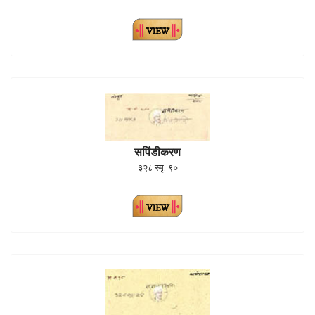
सपिंडीकरण
३२८ स्मृ. ९०