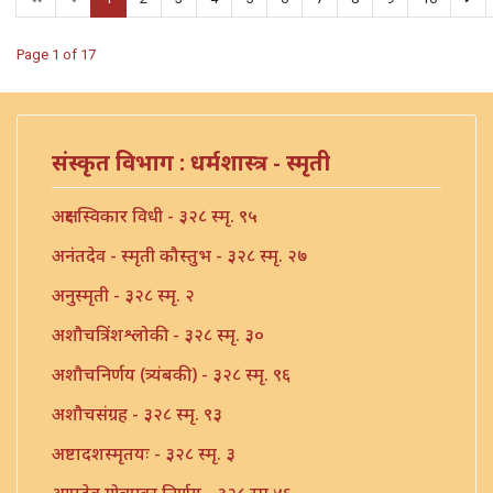
Page 1 of 17
संस्कृत विभाग : धर्मशास्त्र - स्मृती
अक्षर स्विकार विधी - ३२८ स्मृ. ९५
अनंतदेव - स्मृती कौस्तुभ - ३२८ स्मृ. २७
अनुस्मृती - ३२८ स्मृ. २
अशौचत्रिंशश्लोकी - ३२८ स्मृ. ३०
अशौचनिर्णय (त्र्यंबकी) - ३२८ स्मृ. ९६
अशौचसंग्रह - ३२८ स्मृ. ९३
अष्टादशस्मृतयः - ३२८ स्मृ. ३