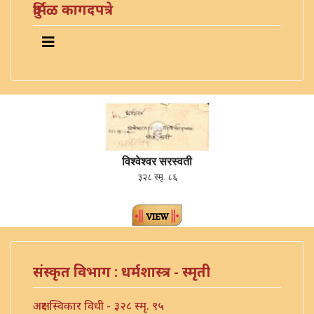
दुर्मिळ कागदपत्रे
विश्वेश्वर सरस्वती
३२८ स्मृ. ८६
संस्कृत विभाग : धर्मशास्त्र - स्मृती
अक्षर स्विकार विधी - ३२८ स्मृ. ९५