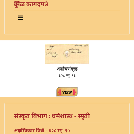
दुर्मिळ कागदपत्रे
अशौचसंग्रह
३२८ स्मृ. ९३
संस्कृत विभाग : धर्मशास्त्र - स्मृती
अक्षर स्विकार विधी - ३२८ स्मृ. ९५