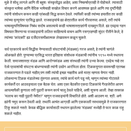
मुळे ते शोधू लागले आणि ती बहुशः संस्कृतोद्भव आहेत, अशा निष्कर्षाप्रतही ते पोहोचले. त्यासाठी
संस्कृत भाषेचा आणि वैदिक भाषेचाही सखोल विचार करणे आवश्यक झाले आणि त्या दृष्टींनीही
त्यांनी संशोधन करून काही प्रंबधही सिद्ध करून ठेवले. त्यांपैकी काही त्यांच्या हयातीत तर काही
त्यांच्या मृत्यूनंतर प्रसिद्ध झाले. राजवाड्यांचे ह्या क्षेत्रातील कार्य गौरवास्पद असले, तरी त्यांचे
भाषाव्युत्पत्तिविषयक निबंध सदोष असल्याचे काही भाषाशास्त्रज्ञांनी दाखवून दिले. ह्या एवढ्या गहन
विषयात शिरणाऱ्या राजवाड्यांनी ललित साहित्याचे वाचन आणि रसग्रहणही सुंदर रीतीने केले, हे
त्यांच्या ‘कांदबरी’ ह्या दर्जेदारसमीक्षात्मक लेखावरून कळून चुकते.
सर्व प्रकारचे कार्य सिद्धीस नेण्यासाठी संघटनांची (मंडळ्या) गरज असते, हे त्यांनी चागंले
ओळखले होते. पुण्याच्या प्रसिद्ध भारत इतिहास संशोधक मंडळाची त्यांनीच १९१० मध्ये स्थापना
केली. समाजशास्त्र मंडळ आणि आरोग्यमंडळ अशा संस्थाही त्यांनी उभ्या केल्या. एवढेच नव्हे तर
रेल्वे प्रवाशांची संघटना बांधण्याचाही त्यांनी उद्योग आरंभिला होता. टिळकयुगात वावरूनही प्रत्यक्ष
राजकारणात ते पडले नाहीत,पण तशी त्यांची इच्छा नव्हतीच असे मात्र म्हणता येणार नाही.
लोकमान्य टिळक मंडालेच्या तुंरुगात असता, त्यांचे कार्य मागे पडू नये, म्हणून त्यांच्या गोटातले
कार्यकर्ते दर आठवड्याला एक बैठक घेत. अशा एका बैठकीत एकदा टिळकांचे गैरहजेरीत आपण
आपल्यापैकी कुणाला तरी पुढारी करून कार्य चालू ठेवले पाहिजे, अशी सूचना आली. तेव्हा तत्काळ
‘मलाच का नाही पुढारी नेमीत?’ म्हणून राजवाड्यांनी विचारिले होते. अशी आठवण मा. श्री. अणे
ह्यांनी नमूद करून ठेवली आहे. तथापि अत्यंत आग्रही आणि एककल्ली स्वभावामुळे ते राजकारणात
टिकू शकले नसते. केवळ बौद्धिक कार्यासाठी स्थापन झालेल्या ‘मंडळ्या’ मध्येही ते फार काळ राहू
शकले नाहीत.