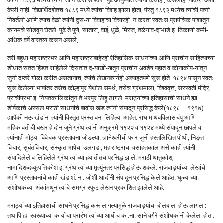
वर्षांनी १८९३ मध्येच त्यांनी ती नोकरी सोडली. पुढे आयुष्यात त्यांनी कधीही, कसलीही नोकरी अशी
केली नाही. विद्यार्थिदशेतच १८८९ मध्ये त्यांचा विवाह झाला होता, पंरतु १८९२ मध्येच त्यांची पत्नी
निवर्तली आणि त्याच वेळी त्यांनी दुस-या विवाहाचा विचारही न करता स्वतःस प्रापंचिक पाशातून
कायमचे सोडवून घेतले. पुढे ते पुणे, सातारा, वाई, धुळे, मिरज, तळेगाव-दाभाडे इ. ठिकाणी कमी-
अधिक वर्षे वास्तव्य करून असले,
तरी बहुधा महाराष्ट्रभर आणि महाराष्ट्राबाहेरही ऐतिहासिक साधनांच्या आणि प्राचीन साहित्याच्या
शोधात सतत हिंडत राहिलेले दिसतात.द-याखो-यातून प्राचीन अवशेष पहात व कोनाकोप-यांतून
जुनी दप्तरे गोळा करीत असतानाच, त्यांचे लेखनकार्यही अव्याहतपणे सुरू होते. १८९४ पासून स्वतः
सुरू केलेल्या भाषांतर तसेच कोल्हापूर येथील समर्थ, तसेच ग्रंथमाला, विश्ववृत्त, सरस्वती मंदिर,
प्राचीप्रभा इ. नियतकालिकांतून ते भरपूर लिहू लागले. मराठ्यांच्या इतिहासाची साधने ह्या
शीर्षकाचे अस्सल मराठी साधनांचे बावीस खंड त्यांनी संपादून प्रसिद्ध केले(१८९८ – १९१७).
ह्यापैंकी नऊ खंडांना त्यांनी विस्तृत प्रस्तावना लिहिल्या आहेत. राधामाधवविलासचंपू आणि
महिकावतीची बखर हे दोन जुने ग्रंथ त्यांनी अनुक्रमे १९२२ व १९२४ मध्ये संपादून छापले व
त्यांनाही मोठ्या विवेचक प्रस्तावना जोडल्या. ज्ञानेश्‍वरीची फार जुनी हस्तलिखित पोथी, निङ्त
विचार, सुबंतविचार, संस्कृत भाषेचा उलगडा, महाराष्ट्राचा वसाहतकाल असे काही त्यांनी
संपादिलेले व लिहिलेले ग्रंथ त्यांच्या हयातीतच प्रसिद्ध झाले. मराठी धातुकोश,
नामादिशब्दव्युत्पत्तिकोश इ. ग्रंथ त्यांच्या मृत्यूंनतर प्रसिद्ध होऊ शकले. राजवाड्यांच्या लेखांचे
आणि प्रस्तावनांचे काही खंड शं. ना. जोशी आदींनी संपादून प्रसिद्ध केले आहेत. धुळ्याच्या
संशोधकच्या अंकांमधून त्यांचे समग्र स्फुट लेखन प्रकाशित झालेले आहे.
मराठ्यांच्या इतिहासाची साधने प्रसिद्ध करू लागल्यामुळे राजवाड्यांचा बोलबाला होऊ लागला;
तथापि ह्या स्वरूपाच्या कार्याचा प्रारंभ त्यांच्या आधीच का.ना. साने वगैरे संशोधकांनी केलेला होता.