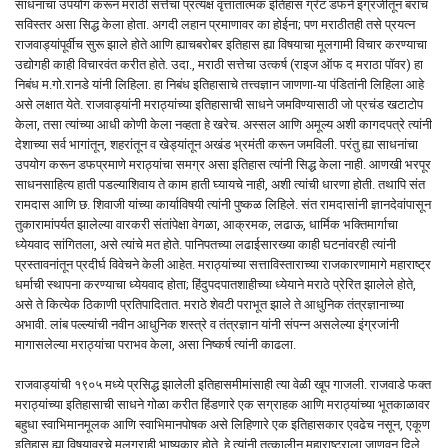
साधनांचा उपयोग करून मराठी सत्तेचा प्रत्यक्ष वृत्तांतात्मक इतिहास ग्रँट डफने इंग्रजीतून बराच
सविस्तर असा सिद्ध केला होता. अगदी लहान प्रमाणावर का होईना; पण मराठीतही तसे प्रयत्न
राजवाड्यांपूर्वीच सुरू झाले होते आणि ह्याचबरोबर इतिहास ह्या विषयाचा मूलगामी विचार करण्याचा
उद्योगही काही विचारवंत करीत होते. उदा., मराठी सत्तेचा उत्कर्ष (राइज ऑफ द मराठा पॉवर) हा
निबंध म.गो.रानडे यांनी लिहिला. हा निबंध इतिहासाचे तत्त्वज्ञान जाणणा-या पंडितांनी लिहिला आहे
असे लक्षात येते. राजवाड्यांनी मराठ्यांच्या इतिहासाची साधने जमविण्यासाठी जो प्रचंड खटाटोप
केला, तसा त्यांच्या आधी कोणी केला नव्हता हे खरेच. अस्सल आणि अमूल्य अशी कागदपत्रे त्यांनी
देशाच्या सर्व भागांतून, शहरांतून व खेड्यांतून अखंड भ्रमंती करून जमविली. परंतु ह्या साधनांचा
उपयोग करून डफप्रमाणे मराठ्यांचा समग्र असा इतिहास त्यांनी सिद्ध केला नाही. आणखी भरपूर
साधनसाहित्य हाती पडल्याशिवाय ते काम हाती घ्यायचे नाही, अशी त्यांची धारणा होती. तथापि संत
रामदास आणि छ. शिवाजी यांच्या कार्याविषयी त्यांनी पुष्कळ लिहिले. संत रामदासांनी ज्ञानदेवांपासून
तुकारामांपर्यत झालेल्या वारकरी संतांपेक्षा वेगळा, आक्रमक, लढाऊ, धार्मिक भक्तिमार्गाचा
ध्येयवाद सांगितला, असे त्यांचे मत होते. पानिपतच्या लढाईसारख्या काही घटनांवरही त्यांनी
प्रस्तावनांतून प्रदीर्घ विवेचने केली आहेत. मराठ्यांच्या सत्ताविस्ताराच्या राजकारणामागे महाराष्ट्र
धर्माची स्थापना करण्याचा ध्येयवाद होता; हिंदुपदपातशाहीच्या ध्येयाने मराठे प्रेरित झालेले होते,
असे ते कित्येक ठिकाणी प्रतिपादितात. मराठे शेवटी पराभूत झाले ते आधुनिक तंत्रज्ञानाच्या
अभावी. लांब पल्ल्यांची नवीन आधुनिक शस्त्रे व तंत्रज्ञान यांनी संपन्न असलेल्या इंग्रजांनी
मागासलेल्या मराठ्यांचा पराभव केला, असा निष्कर्ष त्यांनी काढला.
राजवाड्यांची १९०५ मध्ये प्रसिद्ध झालेली इतिहासमीमांसाही त्या वेळी खूप गाजली. राजवाडे फक्त
मराठ्यांच्या इतिहासाची साधने गोळा करीत हिंडणारे एक सग्राहक आणि मराठ्यांच्या भूतकाळावर
बहुधा स्वाभिमानमूलक आणि स्वाभिमानपोषक असे लिहिणारे एक इतिहासकार एवढेच नसून, एकूण
इतिहास ह्या विषयावरचे मूलग्राही भाष्यकार होते, हे त्यांनी तत्कालीन महाराष्ट्राला जाणवून दिले.