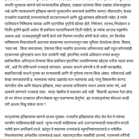
तथापि भूतकाळ म्हणजे सर्व मानवजातीचा इतिहास, एखाद्या प्रांताचा किंवा एखाद्या लोकसमूहाचा
नव्हे आणि त्याचप्रमाणे इतिहास म्हणजे भूतकालीन समाजाचे सर्वांगीण समग्र जीवनदर्शन, केवळ
राजकीय घडामोडी,सत्तातरांसाठी कटकारस्थाने आणि युद्धे ह्यांच्याच हकिकती नव्हेत, हे त्यांचे
प्रतिपादन निश्चितच व्यापक आणि प्रागतिक दृष्टीचे द्योतक होते. निर्मत्सर, तटस्थ,निरहंकार व
निर्लेप वृत्तीने झाली असेल ती हकीकत प्रामाणिकपणे दिली पाहिजे, हा त्यांचा आग्रह स्पृहणीय
असाच आहे. राजवाड्यांपूर्वी त्यांनी केले तसे निरुपण मराठीत कोणी केले नसेल, पण कित्येक
पाश्चिमात्य विचारवंतानी अठराव्या शतकाच्या प्रारंभापासून तशा भूमिका घेतलेल्या होत्या. शिवाय,
‘स्वतःच्या किंवा समाजाच्या, देशाच्या किंवा स्वकीय कालाच्या अभिमानाला बळी पडून कोणत्याही
प्रकारच्या पूर्वग्रहांना थारा देता उपयोगी नाही; इष्टानिष्ट मतांचे अधिष्ठान मनात कल्पून
हकीकतीवर अभिप्राय देण्याचा किंवा हकीकत इष्टानिष्ट भासविण्याच्या खोट्या भरीस पडता कामा
नये’, असे निःसंदिग्धपणे राजवाडे सांगतात. अस्सल साधने कोणती व ती कशी पारखावीत;
बखरींसारखी साधने दुय्यम का मानावयाची आणि ती पूर्णतया त्याज्य किंवा अंशतः स्वीकारार्ह अशी
केव्हा समजावयाची इ. स्वरूपाचा त्यांचा ऊहापोह फार महत्त्वाचा आहे; परंतु विश्वसनीय कागद
सांगतील तोच आणि तेवढाच इतिहास, त्यात आपल्या कल्पितांना स्थान असता कामा नये, असे
ठामपणे सांगणारे राजवाडे स्वतः मात्र नेहमीच ते पाळतात असे नाही. ‘शिवाजी आग्र्यास गेला होता.
तो भर मोगल दरबारात औंरगजेबाचा खून पाडण्याच्या हेतूनेच’, ह्या राजवाड्यांच्या शोधाला काही
तरी आधार मिळू शकेल काय ?
मराठ्यांच्या इतिहासाचा म्हणजे प्रथम मुख्यतः राजकीय इतिहासाचा शोध घेत घेत ते त्यांच्या
प्राचीन साहित्याकडेही वळले. जुन्या मराठी साहित्याचा अर्थ उलगडण्यासाठी तत्कालीन मराठी
भाषेचे ज्ञान अपरिहार्य ठरले. ह्यांतून ते शब्दाच्या उगमांकडे-व्युत्पत्तिशास्त्राकडे व भाषेतील
स्थित्यंतरांच्या अनेकविध प्रश्नांकडे वळले. महाराष्ट्रातील व्यक्तींची उपनामे, ग्रामनामे वगैंरेची