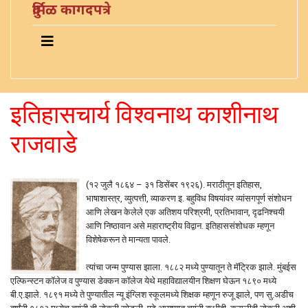
दुर्मिळ कागदपत्रे
इतिहासचार्य विश्वनाथ काशीनाथ
राजवाडे
(१२ जुलै १८६४ – ३१ डिसेंबर १९२६). मराठीतून इतिहास,
भाषाशास्त्र, व्युत्पत्ती, व्याकरण इ. बहुविध विषयांवर व्यांसगपूर्ण संशोधन
आणि लेखन केलेले एक अतिशय परिश्रमी, प्रतिभावान, दृढनिश्‍चयी
आणि निष्ठावान असे महाराष्ट्रीय विद्वान. इतिहाससंशोधक म्हणून
विशेषेकरून ते मान्यता पावले.
त्यांचा जन्म पुण्यास झाला. १८८२ मध्ये पुण्यातून ते मॅट्रिक झाले. मुंबईस
एल्फिन्स्टन कॉलेज व पुण्यास डेक्कन कॉलेज येथे महाविद्यालयीन शिक्षण घेऊन १८९० मध्ये
बी.ए.झाले. १८९१ मध्ये ते पुण्यातील न्यू इंग्लिश स्कूलमध्ये शिक्षक म्हणून रुजू झाले, पण सु.अडीच