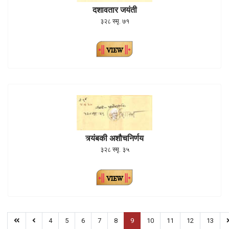
दशावतार जयंती
३२८ स्मृ. ७१
त्र्यंबकी अशौचनिर्णय
३२८ स्मृ. ३५
4
5
6
7
8
9
10
11
12
13