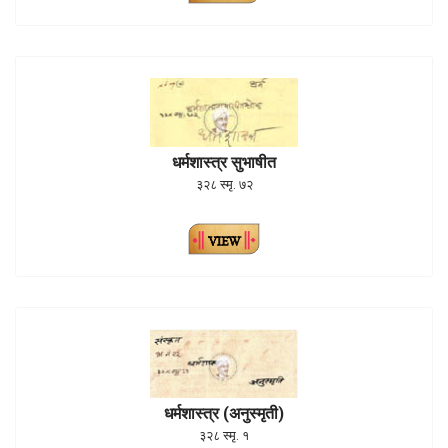
धर्मशास्त्र सुभाषीत
३२८ स्मृ. ७२
धर्मशास्त्र (अनुस्मृती)
३२८ स्मृ. १