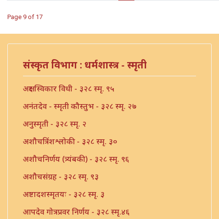
Page 9 of 17
संस्कृत विभाग : धर्मशास्त्र - स्मृती
अक्षर स्विकार विधी - ३२८ स्मृ. ९५
अनंतदेव - स्मृती कौस्तुभ - ३२८ स्मृ. २७
अनुस्मृती - ३२८ स्मृ. २
अशौचत्रिंशश्लोकी - ३२८ स्मृ. ३०
अशौचनिर्णय (त्र्यंबकी) - ३२८ स्मृ. ९६
अशौचसंग्रह - ३२८ स्मृ. ९३
अष्टादशस्मृतयः - ३२८ स्मृ. ३
आपदेव गोत्रप्रवर निर्णय - ३२८ स्मृ.४६