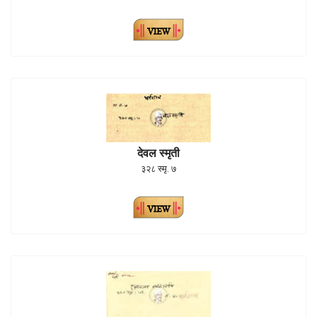
देवल स्मृती
३२८ स्मृ. ७