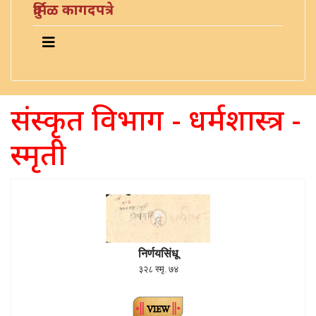
दुर्मिळ कागदपत्रे
संस्कृत विभाग - धर्मशास्त्र -
स्मृती
निर्णयसिंधू
३२८ स्मृ. ७४