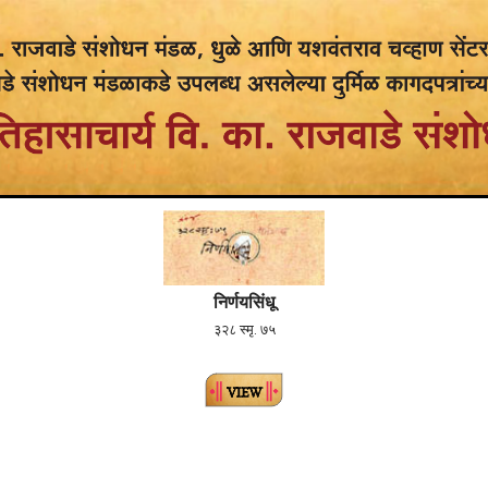
निर्णयसिंधू
३२८ स्मृ. ७५