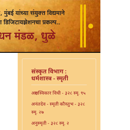
संस्कृत विभाग :
धर्मशास्त्र - स्मृती
अक्षर स्विकार विधी - ३२८ स्मृ. ९५
अनंतदेव - स्मृती कौस्तुभ - ३२८
स्मृ. २७
अनुस्मृती - ३२८ स्मृ. २