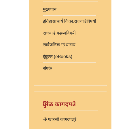
मुख्यपान
इतिहासाचार्य वि.का.राजवाडेविषयी
राजवाडे मंडळाविषयी
सार्वजनिक ग्रंथालय
ईबुक्स (eBooks)
संपर्क
दुर्मिळ कागदपत्रे
फारसी कागदपत्रे