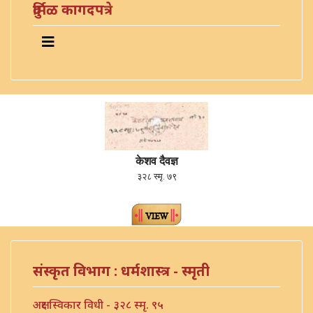
दुर्मिळ कागदपत्रे
केशव दैवज्ञ
३२८ स्मृ. ७९
संस्कृत विभाग : धर्मशास्त्र - स्मृती
अक्षर स्विकार विधी - ३२८ स्मृ. ९५